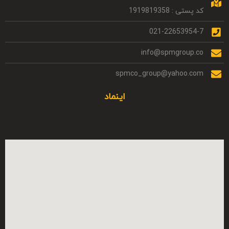
کد پستی : 1919819358
021-22653954-7
info@spmgroup.co
spmco_group@yahoo.com
اینماد